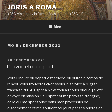
Aller
JORIS A ROMA
au
YASC Missionary in Rome | Missionnaire YASC à Rome
contenu
principal
Menu
MOIS :
DECEMBER 2021
PUBLIÉ
20 DECEMBER 2021
LE
L’envoi : être un pont
Voilà ! l’heure du départ est arrivée, ou plutôt le temps de
l’envoi. Vous trouverez ci-dessous le service à l’Eglise
française du St. Esprit à New York au cours duquel j’ai été
envoyé en mission. St. Esprit est ma paroisse d’origine,
celle qui me sponsorise dans mon processus de
discernement et me soutient toujours par ses prières et