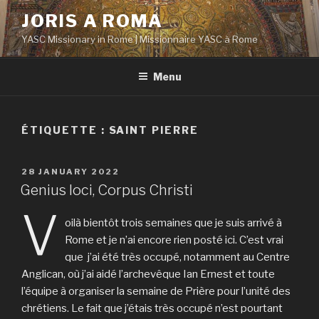
Aller
JORIS A ROMA
au
YASC Missionary in Rome | Missionnaire YASC à Rome
contenu
principal
Menu
ÉTIQUETTE :
SAINT PIERRE
PUBLIÉ
28 JANUARY 2022
LE
Genius loci, Corpus Christi
V
oilà bientôt trois semaines que je suis arrivé à
Rome et je n’ai encore rien posté ici. C’est vrai
que j’ai été très occupé, notamment au Centre
Anglican, où j’ai aidé l’archevêque Ian Ernest et toute
l’équipe à organiser la semaine de Prière pour l’unité des
chrétiens. Le fait que j’étais très occupé n’est pourtant