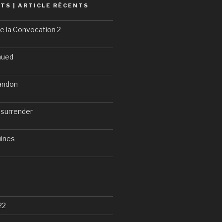
TS | ARTICLE RÉCENTS
e la Convocation 2
nued
bandon
 surrender
uines
22