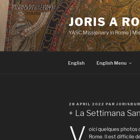
Aller
au
JORIS A R
contenu
principal
YASC Missionary in Rome | Mi
English
English Menu
PUBLIÉ
28 APRIL 2022
PAR
JORISBU
LE
+ La Settimana San
V
oici quelques photos 
Rome. Il est difficile 