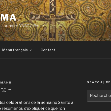
OMA
ssionnaire YASC à Rome
Menu français
Contact
SEARCH | R
RMANN
ta +
Recherche
pour
des célébrations de la Semaine Sainte à
:
de résumer ou d’expliquer ce que l’on