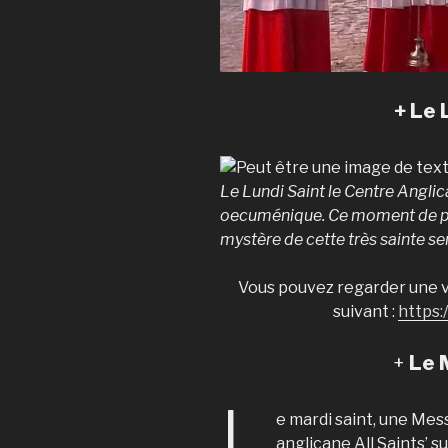
+ Le 
Le Lundi Saint le Centre Anglic
oecuménique. Ce moment de pri
mystère de cette très sainte s
Vous pouvez regarder une vi
suivant :
https
+
Le 
L
e mardi saint, une Mess
anglicane All Saints’ sur