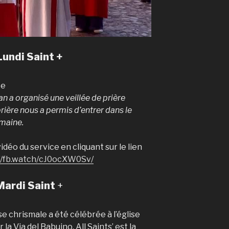
Lundi Saint +
an a organisé une veillée de prière
ère nous a permis d’entrer dans le
emaine.
déo du service en cliquant sur le lien
://fb.watch/cJ0ocXW0Sv/
Mardi Saint
+
e chrismale a été célébrée à l’église
 la Via del Babuino. All Saints’ est la