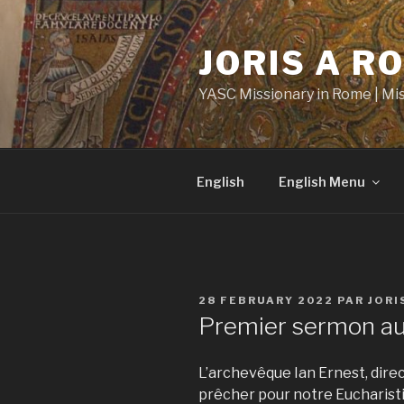
Aller
au
JORIS A R
contenu
principal
YASC Missionary in Rome | Mi
English
English Menu
PUBLIÉ
28 FEBRUARY 2022
PAR
JOR
LE
Premier sermon au
L’archevêque Ian Ernest, direc
prêcher pour notre Eucharistie