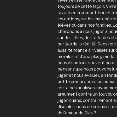
vivent ensemble, et même lo
toujours de cette façon. Viv
favoriser la compétition et l’e
les nations, sur les marchés en
élèves ou dans nos familles. L
cherchons à nous juger, à nou
sur des idées, des faits, des c
parties de la réalité. Dans no
aussi tendance à rivaliser sur
morales et d’une plus grande fid
nous disputons souvent pour sa
pensons que nous pouvons jug
juger et nous évaluer, en fon
petite compréhension humaine
certaines analyses savammen
argument contre un tout qu’o
juger, quand, contrairement au 
disciples, nous ne connaissons
de l’amour de Dieu ?