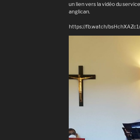
un lien vers la vidéo du servi
anglican.
https://fb.watch/bsHchXAZc1