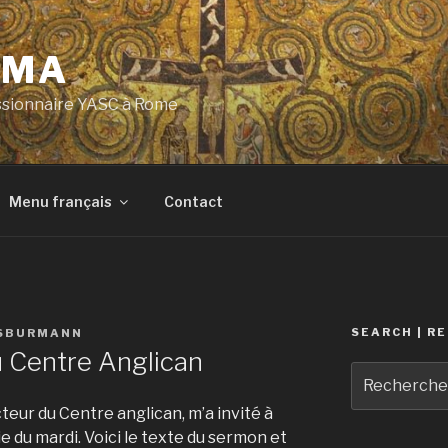
OMA
ssionnaire YASC à Rome
Menu français
Contact
SEARCH | R
ISBURMANN
 Centre Anglican
Recherche
pour
teur du Centre anglican, m’a invité à
:
 du mardi. Voici le texte du sermon et