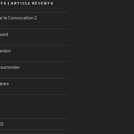
TS | ARTICLE RÉCENTS
e la Convocation 2
nued
bandon
 surrender
uines
22