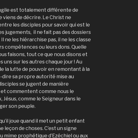
angile est totalement différente de
 viens de décrire. Le Christ ne
ntre les disciples pour savoir qui est le
les jugements, il ne fait pas des dossiers
 ne les hiérarchise pas, il ne les classe
urs compétences ou leurs dons. Quelle
us faisons, tout ce que nous disons et
 uns sur les autres chaque jour ! Au
 de la lutte de pouvoir en remontant à la
à-dire sa propre autorité mise au
 disciples se jugent de manière
ent et commentent comme nous le
x, Jésus, comme le Seigneur dans le
uger son peuple.
u’il joue quand il met un petit enfant
e leçon de choses. C’est un signe
au mime prophétique d’Ezéchiel ou aux